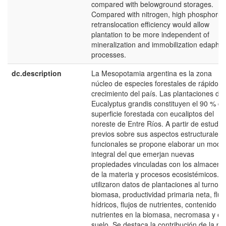
compared with belowground storages.
Compared with nitrogen, high phosphorus
retranslocation efficiency would allow
plantation to be more independent of
mineralization and immobilization edaphic
processes.
dc.description
La Mesopotamia argentina es la zona
núcleo de especies forestales de rápido
crecimiento del país. Las plantaciones de
Eucalyptus grandis constituyen el 90 % de
superficie forestada con eucaliptos del
noreste de Entre Ríos. A partir de estudio
previos sobre sus aspectos estructurales 
funcionales se propone elaborar un mode
integral del que emerjan nuevas
propiedades vinculadas con los almacena
de la materia y procesos ecosistémicos. 
utilizaron datos de plantaciones al turno, 
biomasa, productividad primaria neta, fluj
hídricos, flujos de nutrientes, contenido d
nutrientes en la biomasa, necromasa y en
suelo. Se destaca la contribución de la pa