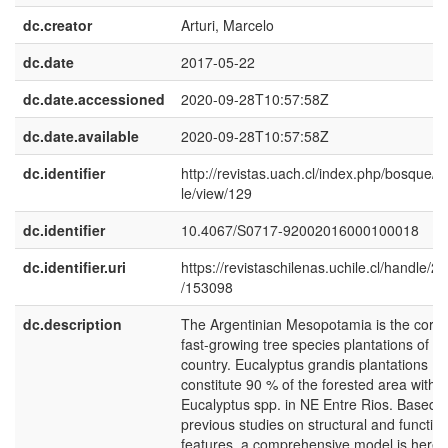
dc.creator
Arturi, Marcelo
dc.date
2017-05-22
dc.date.accessioned
2020-09-28T10:57:58Z
dc.date.available
2020-09-28T10:57:58Z
dc.identifier
http://revistas.uach.cl/index.php/bosque/ar
le/view/129
dc.identifier
10.4067/S0717-92002016000100018
dc.identifier.uri
https://revistaschilenas.uchile.cl/handle/2
/153098
dc.description
The Argentinian Mesopotamia is the core 
fast-growing tree species plantations of th
country. Eucalyptus grandis plantations
constitute 90 % of the forested area with
Eucalyptus spp. in NE Entre Rios. Based 
previous studies on structural and function
features, a comprehensive model is here