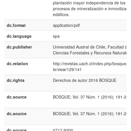
plantación mayor independencia de los
procesos de mineralización e inmovilizaci
edáficos.
dc.format
application/pdf
dc.language
spa
dc.publisher
Universidad Austral de Chile, Facultad de
Ciencias Forestales y Recursos Naturales
dc.relation
http://revistas.uach.cl/index.php/bosque/ar
le/view/129/141
dc.rights
Derechos de autor 2016 BOSQUE
dc.source
BOSQUE; Vol. 37 Núm. 1 (2016); 191-204
dc.source
BOSQUE; Vol. 37 Núm. 1 (2016); 191-204
dc.source
0717-9200