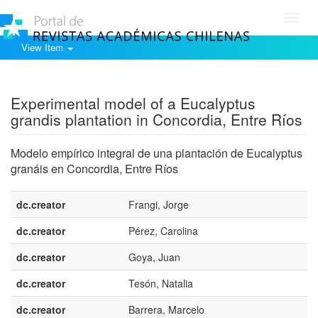
Toggl
navig
View Item
Show simple item record
Experimental model of a Eucalyptus
grandis plantation in Concordia, Entre Ríos
Modelo empírico integral de una plantación de Eucalyptus
granáis en Concordia, Entre Ríos
dc.creator
Frangi, Jorge
dc.creator
Pérez, Carolina
dc.creator
Goya, Juan
dc.creator
Tesón, Natalia
dc.creator
Barrera, Marcelo