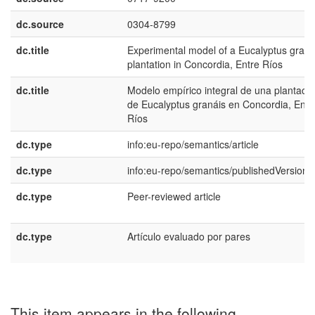
dc.source
0304-8799
dc.title
Experimental model of a Eucalyptus grand
plantation in Concordia, Entre Ríos
dc.title
Modelo empírico integral de una plantaci
de Eucalyptus granáis en Concordia, Entr
Ríos
dc.type
info:eu-repo/semantics/article
dc.type
info:eu-repo/semantics/publishedVersion
dc.type
Peer-reviewed article
dc.type
Artículo evaluado por pares
This item appears in the following