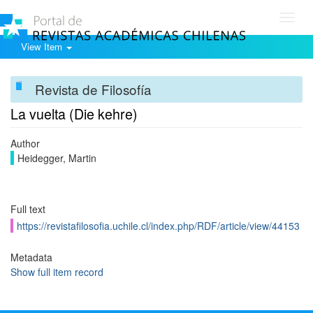
Toggl
navig
View Item
Revista de Filosofía
La vuelta (Die kehre)
Author
Heidegger, Martin
Full text
https://revistafilosofia.uchile.cl/index.php/RDF/article/view/44153
Metadata
Show full item record