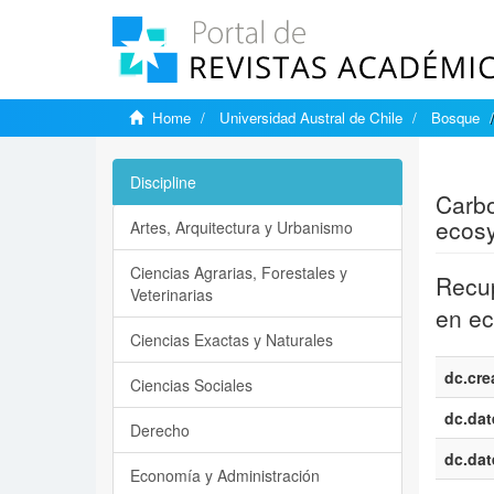
Home
Universidad Austral de Chile
Bosque
Show si
Discipline
Carbo
ecosy
Artes, Arquitectura y Urbanismo
Ciencias Agrarias, Forestales y
Recup
Veterinarias
en ec
Ciencias Exactas y Naturales
dc.cre
Ciencias Sociales
dc.dat
Derecho
dc.dat
Economía y Administración