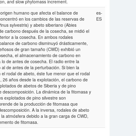
tion, and slow phytomass increment.
e origen humano que afecta el balance de
es-
concentró en los cambios de las reservas de
ES
nus sylvestris) y abeto siberiano (Abies
 de carbono después de la cosecha, se midió el
terior a la cosecha. En ambos rodales
al balance de carbono disminuyó drásticamente,
 leñosos de gran tamaño (CWD) exhibió un
osecha, el almacenamiento de carbono en
 lo de antes de cosecha. El radio entre la
al de antes de la perturbación. Si bien la
el rodal de abeto, éste fue menor que el rodal
, 26 años desde la explotación, el carbono de
plotados de abetos de Siberia y de pino
 de descomposición. La dinámica de la fitomasa y
s explotados de pino silvestre son
rende de la producción de fitomasa que
descomposición. A la inversa, rodales de abeto
 la atmósfera debido a la gran carga de CWD,
remento de fitomasa.