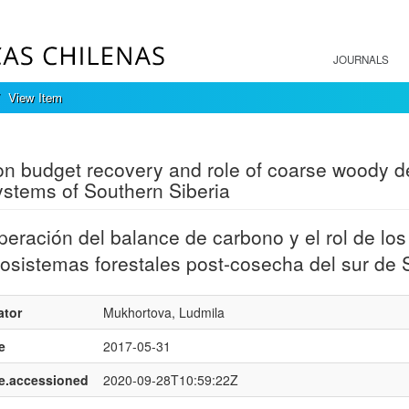
JOURNALS
View Item
mple item record
n budget recovery and role of coarse woody deb
stems of Southern Siberia
eración del balance de carbono y el rol de lo
osistemas forestales post-cosecha del sur de S
ator
Mukhortova, Ludmila
e
2017-05-31
e.accessioned
2020-09-28T10:59:22Z