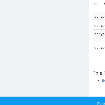
dc.titl
dc.typ
dc.typ
dc.typ
dc.typ
This 
B
Show si
Direc