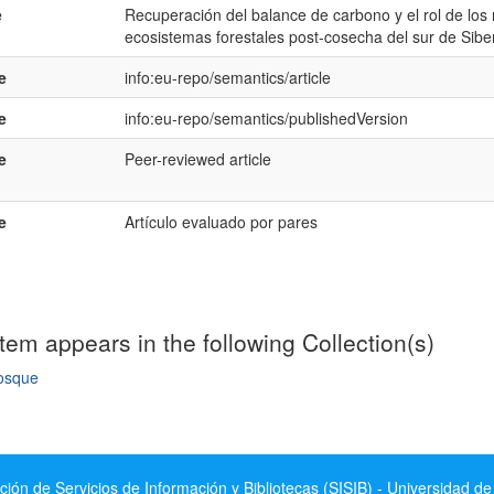
e
Recuperación del balance de carbono y el rol de los
ecosistemas forestales post-cosecha del sur de Sibe
e
info:eu-repo/semantics/article
e
info:eu-repo/semantics/publishedVersion
e
Peer-reviewed article
e
Artículo evaluado por pares
item appears in the following Collection(s)
osque
mple item record
ción de Servicios de Información y Bibliotecas (SISIB) - Universidad de