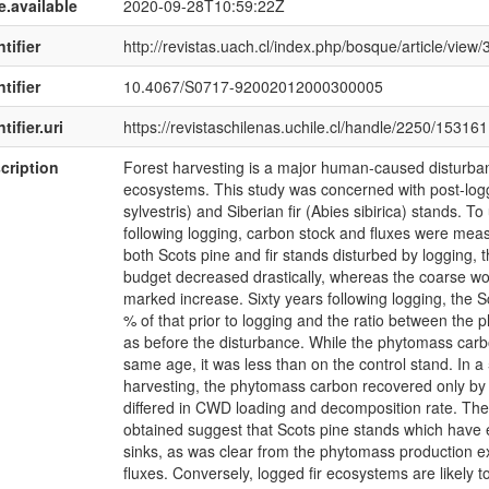
e.available
2020-09-28T10:59:22Z
tifier
http://revistas.uach.cl/index.php/bosque/article/view/
tifier
10.4067/S0717-92002012000300005
tifier.uri
https://revistaschilenas.uchile.cl/handle/2250/153161
cription
Forest harvesting is a major human-caused disturban
ecosystems. This study was concerned with post-log
sylvestris) and Siberian fir (Abies sibirica) stands.
following logging, carbon stock and fluxes were measu
both Scots pine and fir stands disturbed by logging, 
budget decreased drastically, whereas the coarse w
marked increase. Sixty years following logging, the 
% of that prior to logging and the ratio between the
as before the disturbance. While the phytomass carbon
same age, it was less than on the control stand. In a 
harvesting, the phytomass carbon recovered only by 1
differed in CWD loading and decomposition rate. T
obtained suggest that Scots pine stands which have 
sinks, as was clear from the phytomass production 
fluxes. Conversely, logged fir ecosystems are likely