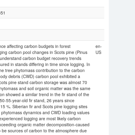
351
ce affecting carbon budgets in forest
en-
ging carbon pool changes in Scots pine (Pinus
US
 To understand carbon budget recovery trends
red in stands differing in time since logging. In
the tree phytomass contribution to the carbon
oody debris (CWD) carbon pool exhibited a
Scots pine stand carbon storage was almost 70
 phytomass and soil organic matter was the same
 showed a similar trend in the fir stand of the
50-55-year-old fir stand, 26 years since
5 %. Siberian fir and Scots pine logging sites
he phytomass dynamics and CWD loading values
experienced logging are most likely carbon
exceeding organic matter decomposition-caused
 to be sources of carbon to the atmosphere due