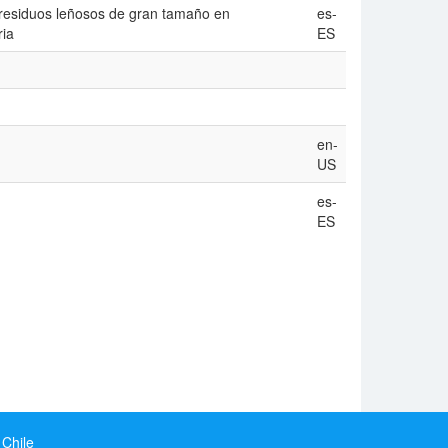
 residuos leñosos de gran tamaño en
es-
ria
ES
en-
US
es-
ES
 Chile