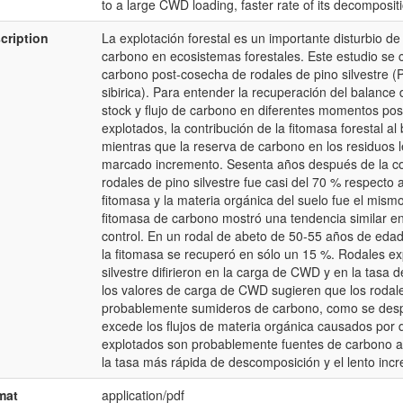
to a large CWD loading, faster rate of its decomposi
cription
La explotación forestal es un importante disturbio d
carbono en ecosistemas forestales. Este estudio se 
carbono post-cosecha de rodales de pino silvestre (Pi
sibirica). Para entender la recuperación del balance
stock y flujo de carbono en diferentes momentos pos
explotados, la contribución de la fitomasa forestal 
mientras que la reserva de carbono en los residuos
marcado incremento. Sesenta años después de la c
rodales de pino silvestre fue casi del 70 % respecto a
fitomasa y la materia orgánica del suelo fue el mismo 
fitomasa de carbono mostró una tendencia similar en 
control. En un rodal de abeto de 50-55 años de edad
la fitomasa se recuperó en sólo un 15 %. Rodales ex
silvestre difirieron en la carga de CWD y en la tasa
los valores de carga de CWD sugieren que los rodale
probablemente sumideros de carbono, como se desp
excede los flujos de materia orgánica causados por 
explotados son probablemente fuentes de carbono a
la tasa más rápida de descomposición y el lento inc
mat
application/pdf