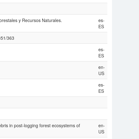
orestales y Recursos Naturales.
es-
ES
/351/363
es-
ES
en-
US
es-
ES
ris in post-logging forest ecosystems of
en-
US