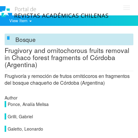
Toggl
navig
View Item
Bosque
Frugivory and ornitochorous fruits removal
in Chaco forest fragments of Córdoba
(Argentina)
Frugivoría y remoción de frutos ornitócoros en fragmentos
del bosque chaqueño de Córdoba (Argentina)
Author
Ponce, Analía Melisa
Grilli, Gabriel
Galetto, Leonardo