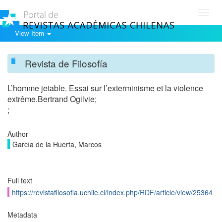
Toggl
navig
View Item
Revista de Filosofía
L’homme jetable. Essai sur l’exterminisme et la violence
extrême.Bertrand Ogilvie;
;
Author
García de la Huerta, Marcos
Full text
https://revistafilosofia.uchile.cl/index.php/RDF/article/view/25364
Metadata