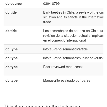
dc.source
0304-8799
dc.title
Bark beetles in Chile: a review of the curr
situation and its effects in the international
trade
dc.title
Los escarabajos de corteza en Chile: una
revisión de la situación actual e implicanci
en el comercio internacional
dc.type
info:eu-repo/semantics/article
dc.type
info:eu-repo/semantics/publishedVersion
dc.type
Peer-reviewed manuscript
dc.type
Manuscrito evaluado por pares
This item appears in the following