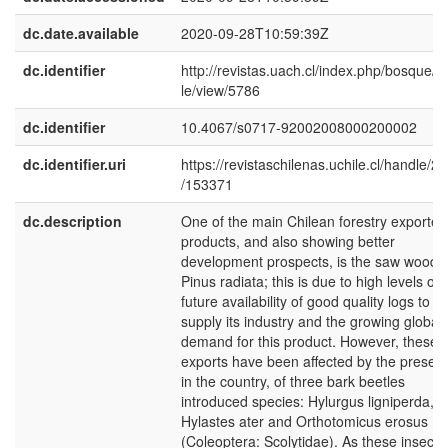
dc.date.available
2020-09-28T10:59:39Z
dc.identifier
http://revistas.uach.cl/index.php/bosque/ar
le/view/5786
dc.identifier
10.4067/s0717-92002008000200002
dc.identifier.uri
https://revistaschilenas.uchile.cl/handle/2
/153371
dc.description
One of the main Chilean forestry exported
products, and also showing better
development prospects, is the saw wood o
Pinus radiata; this is due to high levels of
future availability of good quality logs to
supply its industry and the growing global
demand for this product. However, these
exports have been affected by the presen
in the country, of three bark beetles
introduced species: Hylurgus ligniperda,
Hylastes ater and Orthotomicus erosus
(Coleoptera: Scolytidae). As these insects