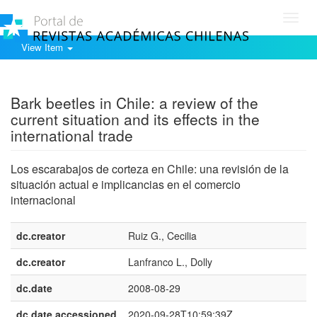
Toggl
navig
View Item
Show simple item record
Bark beetles in Chile: a review of the
current situation and its effects in the
international trade
Los escarabajos de corteza en Chile: una revisión de la
situación actual e implicancias en el comercio
internacional
dc.creator
Ruiz G., Cecilia
dc.creator
Lanfranco L., Dolly
dc.date
2008-08-29
dc.date.accessioned
2020-09-28T10:59:39Z