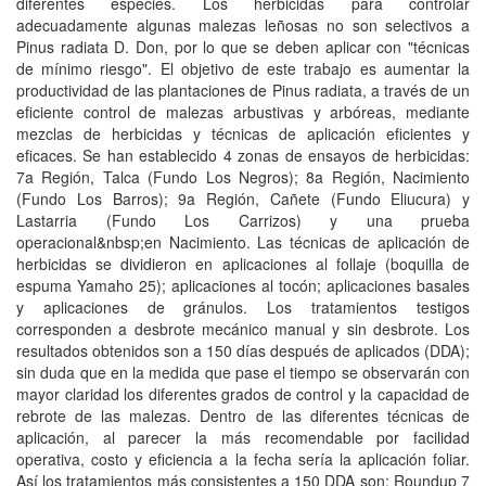
diferentes especies. Los herbicidas para controlar
adecuadamente algunas malezas leñosas no son selectivos a
Pinus radiata D. Don, por lo que se deben aplicar con "técnicas
de mínimo riesgo". El objetivo de este trabajo es aumentar la
productividad de las plantaciones de Pinus radiata, a través de un
eficiente control de malezas arbustivas y arbóreas, mediante
mezclas de herbicidas y técnicas de aplicación eficientes y
eficaces. Se han establecido 4 zonas de ensayos de herbicidas:
7a Región, Talca (Fundo Los Negros); 8a Región, Nacimiento
(Fundo Los Barros); 9a Región, Cañete (Fundo Eliucura) y
Lastarria (Fundo Los Carrizos) y una prueba
operacional&nbsp;en Nacimiento. Las técnicas de aplicación de
herbicidas se dividieron en aplicaciones al follaje (boquilla de
espuma Yamaho 25); aplicaciones al tocón; aplicaciones basales
y aplicaciones de gránulos. Los tratamientos testigos
corresponden a desbrote mecánico manual y sin desbrote. Los
resultados obtenidos son a 150 días después de aplicados (DDA);
sin duda que en la medida que pase el tiempo se observarán con
mayor claridad los diferentes grados de control y la capacidad de
rebrote de las malezas. Dentro de las diferentes técnicas de
aplicación, al parecer la más recomendable por facilidad
operativa, costo y eficiencia a la fecha sería la aplicación foliar.
Así los tratamientos más consistentes a 150 DDA son: Roundup 7