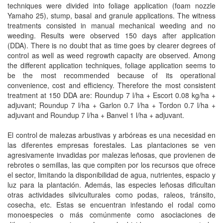
techniques were divided into foliage application (foam nozzle
Yamaho 25), stump, basal and granule applications. The witness
treatments consisted in manual mechanical weeding and no
weeding. Results were observed 150 days after application
(DDA). There is no doubt that as time goes by clearer degrees of
control as well as weed regrowth capacity are observed. Among
the different application techniques, foliage application seems to
be the most recommended because of its operational
convenience, cost and efficiency. Therefore the most consistent
treatment at 150 DDA are: Roundup 7 l/ha + Escort 0.08 kg/ha +
adjuvant; Roundup 7 l/ha + Garlon 0.7 l/ha + Tordon 0.7 l/ha +
adjuvant and Roundup 7 l/ha + Banvel 1 l/ha + adjuvant.
El control de malezas arbustivas y arbóreas es una necesidad en
las diferentes empresas forestales. Las plantaciones se ven
agresivamente invadidas por malezas leñosas, que provienen de
rebrotes o semillas, las que compiten por los recursos que ofrece
el sector, limitando la disponibilidad de agua, nutrientes, espacio y
luz para la plantación. Además, las especies leñosas dificultan
otras actividades silviculturales como podas, raleos, tránsito,
cosecha, etc. Estas se encuentran infestando el rodal como
monoespecies o más comúnmente como asociaciones de