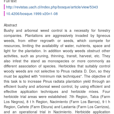
Full text
http://revistas.uach.cl/index.php/bosque/article/view/5343
10.4206/bosque.1999.v20n1-08
Abstract
Bushy and arboreal weed control is a necessity for forestry
companies. Plantations are aggressively invaded by ligneous
weeds, from either regrowth or seeds, which compete for
resources, limiting the availability of water, nutrients, space and
light for the plantation. In addition woody weeds obstruct other
activities, such as pruning, thinning, transit, harvest, etc. They
also infest the stand as monospecies or more commonly as
different association of species. Herbicides that suitably control
woody weeds are not selective to Pinus radiata D. Don, so they
must be applied with "minimum risk techniques". The objective of
this task is to increase Pinus radiata plantation yield through an
efficient bushy and arboreal weed control, by using efficient and
effective application techniques and herbicide mixes. Four
herbicide trial areas were established: 7th Region, Talca (Farm
Los Negros), 8 t h Region, Nacimiento (Farm Los Barros), 9 t h
Region, Cañete (Farm Elicura) and Lastarria (Farm Los Carrizos),
and an operational trial in Nacimiento. Herbicide application