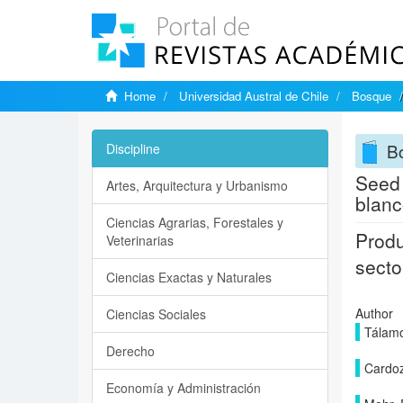
Home
Universidad Austral de Chile
Bosque
B
Discipline
Seed 
Artes, Arquitectura y Urbanismo
blanc
Ciencias Agrarias, Forestales y
Produ
Veterinarias
secto
Ciencias Exactas y Naturales
Author
Ciencias Sociales
Tálamo
Derecho
Cardoz
Economía y Administración