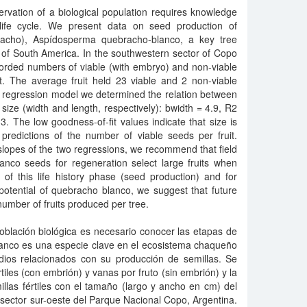
vation of a biological population requires knowledge
 life cycle. We present data on seed production of
racho), Aspídosperma quebracho-blanco, a key tree
of South America. In the southwestern sector of Copo
corded numbers of viable (with embryo) and non-viable
t. The average fruit held 23 viable and 2 non-viable
 regression model we determined the relation between
size (width and length, respectively): bwidth = 4.9, R2
3. The low goodness-of-fit values indicate that size is
 predictions of the number of viable seeds per fruit.
 slopes of the two regressions, we recommend that field
anco seeds for regeneration select large fruits when
 of this life history phase (seed production) and for
potential of quebracho blanco, we suggest that future
 number of fruits produced per tree.
blación biológica es necesario conocer las etapas de
blanco es una especie clave en el ecosistema chaqueño
ios relacionados con su producción de semillas. Se
tiles (con embrión) y vanas por fruto (sin embrión) y la
llas fértiles con el tamaño (largo y ancho en cm) del
 sector sur-oeste del Parque Nacional Copo, Argentina.