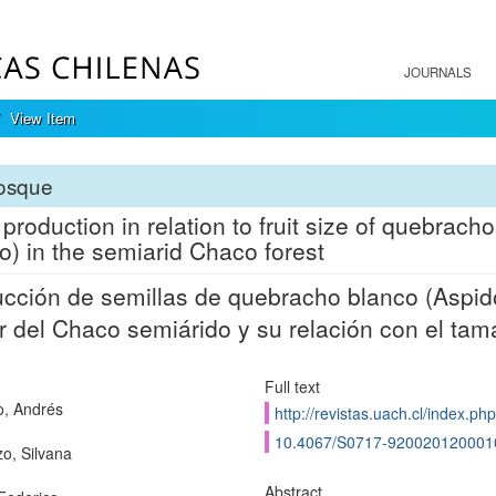
JOURNALS
View Item
osque
production in relation to fruit size of quebra
o) in the semiarid Chaco forest
cción de semillas de quebracho blanco (Aspi
r del Chaco semiárido y su relación con el tama
Full text
, Andrés
http://revistas.uach.cl/index.ph
10.4067/S0717-920020120001
o, Silvana
Abstract