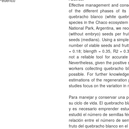
Federico
Effective management and conser
of the different phases of its
quebracho blanco (white queb
species in the Chaco ecosystem 
National Park, Argentina, we re
(without embryo) seeds per frui
seeds (medians). Using a simple
number of viable seeds and fruit 
= 0.18; blength = 0.35, R2 = 0.3
not a reliable tool for accurate
Nevertheless, given the positive
workers collecting quebracho bl
possible. For further knowledge
estimations of the regeneration 
studies focus on the variation in
Para manejar y conservar una po
su ciclo de vida. El quebracho 
y es necesario emprender estud
estudió el número de semillas fér
relación entre el número de semi
fruto del quebracho blanco en el