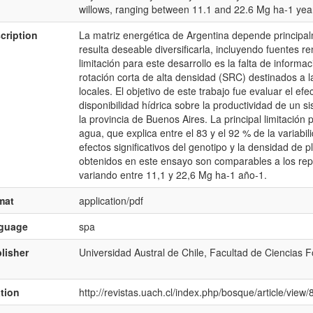
willows, ranging between 11.1 and 22.6 Mg ha-1 year
cription
La matriz energética de Argentina depende principalm
resulta deseable diversificarla, incluyendo fuentes 
limitación para este desarrollo es la falta de inform
rotación corta de alta densidad (SRC) destinados a 
locales. El objetivo de este trabajo fue evaluar el efe
disponibilidad hídrica sobre la productividad de un 
la provincia de Buenos Aires. La principal limitación 
agua, que explica entre el 83 y el 92 % de la variab
efectos significativos del genotipo y la densidad de
obtenidos en este ensayo son comparables a los rep
variando entre 11,1 y 22,6 Mg ha-1 año-1.
mat
application/pdf
nguage
spa
lisher
Universidad Austral de Chile, Facultad de Ciencias F
ation
http://revistas.uach.cl/index.php/bosque/article/view