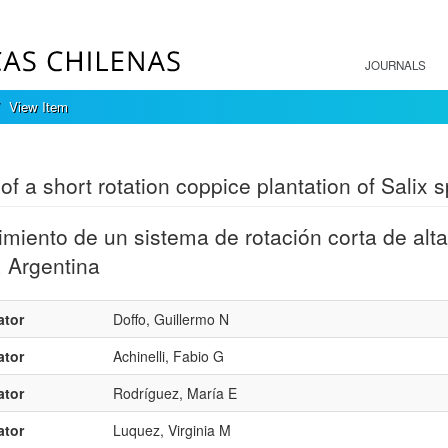
JOURNALS
View Item
mple item record
 of a short rotation coppice plantation of Salix 
miento de un sistema de rotación corta de alt
, Argentina
ator
Doffo, Guillermo N
ator
Achinelli, Fabio G
ator
Rodríguez, María E
ator
Luquez, Virginia M