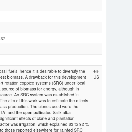
837
il fuels; hence it is desirable to diversify the
en-
rest biomass. A drawback for this development
US
hort rotation coppice systems (SRC) under local
a source of biomass for energy, although in
is scarce. An SRC system was established in
 The aim of this work was to estimate the effects
omass production. The clones used were the
TA´ and the open pollinated Salix alba
ignificant effects of clone and plantation
factor was irrigation, which explained 83 to 92 %
ar to those reported elsewhere for rainfed SRC