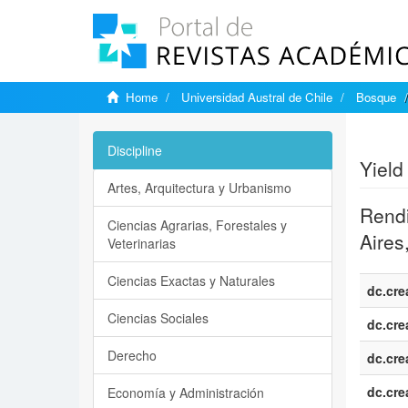
Home
Universidad Austral de Chile
Bosque
Show si
Discipline
Yield
Artes, Arquitectura y Urbanismo
Rendi
Ciencias Agrarias, Forestales y
Aires
Veterinarias
Ciencias Exactas y Naturales
dc.cre
Ciencias Sociales
dc.cre
Derecho
dc.cre
dc.cre
Economía y Administración