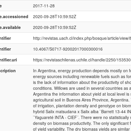
e
2017-11-28
e.accessioned
2020-09-28T10:59:52Z
e.available
2020-09-28T10:59:52Z
tifier
http://revistas.uach.cl/index.php/bosque/article/view/
tifier
10.4067/S0717-92002017000300016
tifier.uri
https://revistaschilenas.uchile.cl/handle/2250/153530
cription
In Argentina, energy production depends mostly on foss
energy sources including renewable fuels such as fo
is the lack of information about the productivity of s
conditions. Willows are used in several countries as 
Argentina the information about yield at local level 
agricultural soil in Buenos Aires Province, Argentina.
of irrigation, plantation density and genotype on bi
hybrid Salix matsudana x Salix alba `Barrett 13-44 IN
`Yaguareté INTA - CIEF´. There were no statistically s
density on biomass productivity. The only significant 
of yield variability. The dry biomass yields are simil