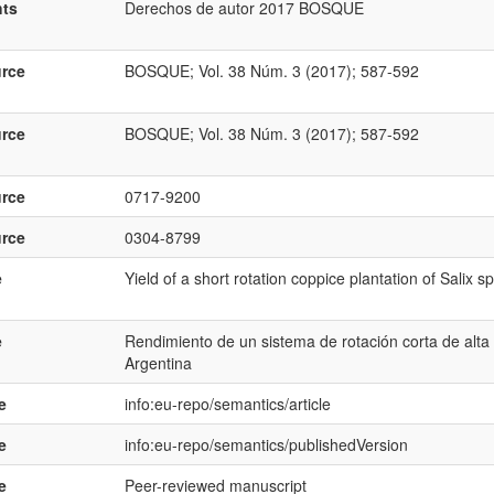
hts
Derechos de autor 2017 BOSQUE
rce
BOSQUE; Vol. 38 Núm. 3 (2017); 587-592
rce
BOSQUE; Vol. 38 Núm. 3 (2017); 587-592
rce
0717-9200
rce
0304-8799
e
Yield of a short rotation coppice plantation of Salix 
e
Rendimiento de un sistema de rotación corta de alta
Argentina
e
info:eu-repo/semantics/article
e
info:eu-repo/semantics/publishedVersion
e
Peer-reviewed manuscript