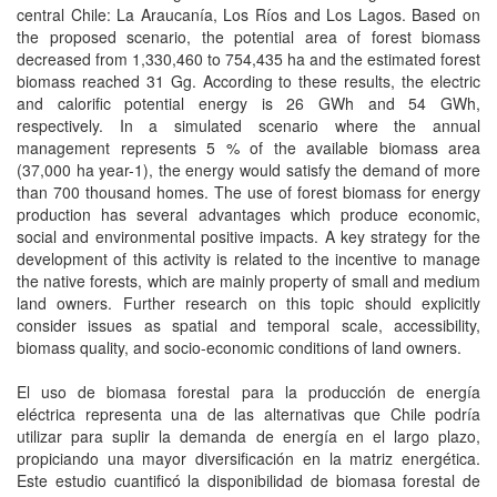
central Chile: La Araucanía, Los Ríos and Los Lagos. Based on
the proposed scenario, the potential area of forest biomass
decreased from 1,330,460 to 754,435 ha and the estimated forest
biomass reached 31 Gg. According to these results, the electric
and calorific potential energy is 26 GWh and 54 GWh,
respectively. In a simulated scenario where the annual
management represents 5 % of the available biomass area
(37,000 ha year-1), the energy would satisfy the demand of more
than 700 thousand homes. The use of forest biomass for energy
production has several advantages which produce economic,
social and environmental positive impacts. A key strategy for the
development of this activity is related to the incentive to manage
the native forests, which are mainly property of small and medium
land owners. Further research on this topic should explicitly
consider issues as spatial and temporal scale, accessibility,
biomass quality, and socio-economic conditions of land owners.
El uso de biomasa forestal para la producción de energía
eléctrica representa una de las alternativas que Chile podría
utilizar para suplir la demanda de energía en el largo plazo,
propiciando una mayor diversificación en la matriz energética.
Este estudio cuantificó la disponibilidad de biomasa forestal de