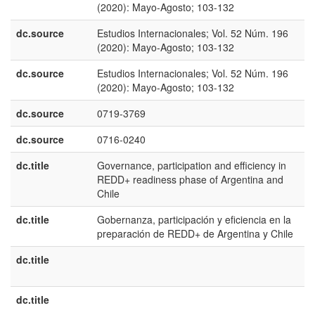
(2020): Mayo-Agosto; 103-132
E
dc.source
Estudios Internacionales; Vol. 52 Núm. 196
e
(2020): Mayo-Agosto; 103-132
U
dc.source
Estudios Internacionales; Vol. 52 Núm. 196
p
(2020): Mayo-Agosto; 103-132
B
dc.source
0719-3769
dc.source
0716-0240
dc.title
Governance, participation and efficiency in
e
REDD+ readiness phase of Argentina and
U
Chile
dc.title
Gobernanza, participación y eficiencia en la
e
preparación de REDD+ de Argentina y Chile
E
dc.title
fr
C
dc.title
p
B