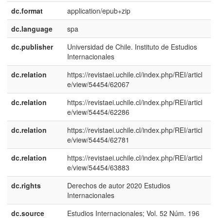
dc.format
application/epub+zip
dc.language
spa
dc.publisher
Universidad de Chile. Instituto de Estudios
e
Internacionales
E
dc.relation
https://revistaei.uchile.cl/index.php/REI/articl
e/view/54454/62067
dc.relation
https://revistaei.uchile.cl/index.php/REI/articl
e/view/54454/62286
dc.relation
https://revistaei.uchile.cl/index.php/REI/articl
e/view/54454/62781
dc.relation
https://revistaei.uchile.cl/index.php/REI/articl
e/view/54454/63883
dc.rights
Derechos de autor 2020 Estudios
e
Internacionales
E
dc.source
Estudios Internacionales; Vol. 52 Núm. 196
e