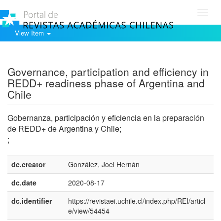
Toggl
navig
View Item
Show simple item record
Governance, participation and efficiency in
REDD+ readiness phase of Argentina and
Chile
Gobernanza, participación y eficiencia en la preparación
de REDD+ de Argentina y Chile;
;
dc.creator
González, Joel Hernán
dc.date
2020-08-17
dc.identifier
https://revistaei.uchile.cl/index.php/REI/articl
e/view/54454