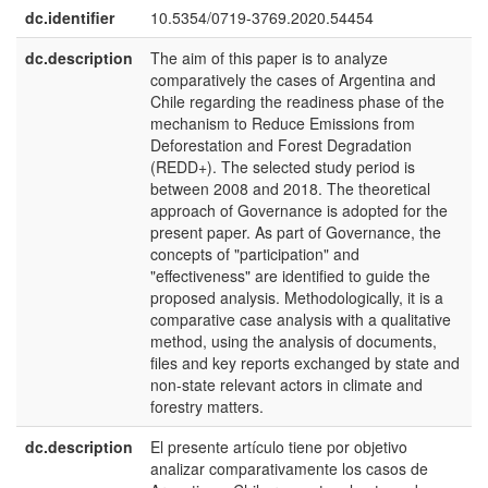
dc.identifier
10.5354/0719-3769.2020.54454
dc.description
The aim of this paper is to analyze
e
comparatively the cases of Argentina and
U
Chile regarding the readiness phase of the
mechanism to Reduce Emissions from
Deforestation and Forest Degradation
(REDD+). The selected study period is
between 2008 and 2018. The theoretical
approach of Governance is adopted for the
present paper. As part of Governance, the
concepts of "participation" and
"effectiveness" are identified to guide the
proposed analysis. Methodologically, it is a
comparative case analysis with a qualitative
method, using the analysis of documents,
files and key reports exchanged by state and
non-state relevant actors in climate and
forestry matters.
dc.description
El presente artículo tiene por objetivo
e
analizar comparativamente los casos de
E