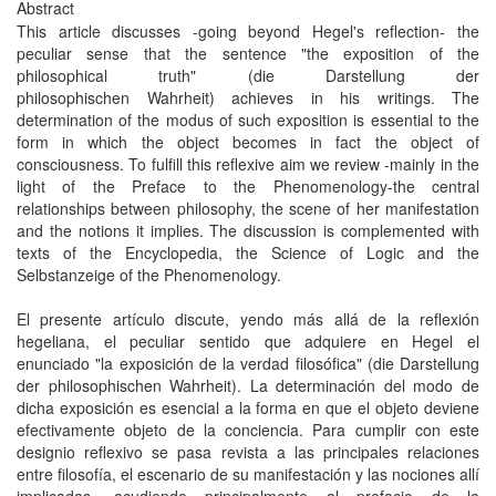
Abstract
This article discusses -going beyond Hegel's reflection- the
peculiar sense that the sentence "the exposition of the
philosophical truth" (die Darstellung der
philosophischen Wahrheit) achieves in his writings. The
determination of the modus of such exposition is essential to the
form in which the object becomes in fact the object of
consciousness. To fulfill this reflexive aim we review -mainly in the
light of the Preface to the Phenomenology-the central
relationships between philosophy, the scene of her manifestation
and the notions it implies. The discussion is complemented with
texts of the Encyclopedia, the Science of Logic and the
Selbstanzeige of the Phenomenology.
El presente artículo discute, yendo más allá de la reflexión
hegeliana, el peculiar sentido que adquiere en Hegel el
enunciado "la exposición de la verdad filosófica" (die Darstellung
der philosophischen Wahrheit). La determinación del modo de
dicha exposición es esencial a la forma en que el objeto deviene
efectivamente objeto de la conciencia. Para cumplir con este
designio reflexivo se pasa revista a las principales relaciones
entre filosofía, el escenario de su manifestación y las nociones allí