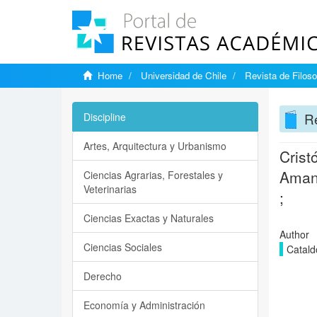
Home
Universidad de Chile
Revista de Filoso
Re
Discipline
Artes, Arquitectura y Urbanismo
Crist
Amane
Ciencias Agrarias, Forestales y
Veterinarias
;
Ciencias Exactas y Naturales
Author
Ciencias Sociales
Catald
Derecho
Economía y Administración