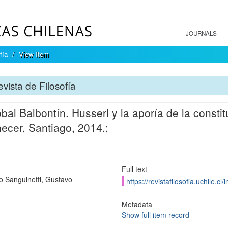
JOURNALS
fía
View Item
vista de Filosofía
óbal Balbontín. Husserl y la aporía de la constit
cer, Santiago, 2014.;
Full text
o Sanguinetti, Gustavo
https://revistafilosofia.uchile.c
Metadata
Show full item record