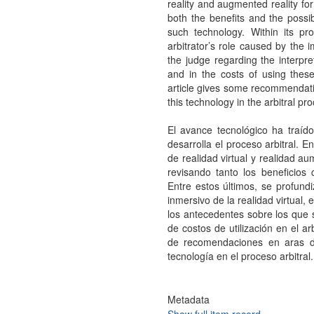
reality and augmented reality fo
both the benefits and the possi
such technology. Within its pro
arbitrator’s role caused by the i
the judge regarding the interpre
and in the costs of using these t
article gives some recommendatio
this technology in the arbitral pr
El avance tecnológico ha traíd
desarrolla el proceso arbitral. E
de realidad virtual y realidad a
revisando tanto los beneficios
Entre estos últimos, se profundiz
inmersivo de la realidad virtual,
los antecedentes sobre los que 
de costos de utilización en el ar
de recomendaciones en aras d
tecnología en el proceso arbitral.
Metadata