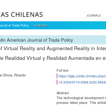
JOURNALS
urnal of Trade Policy
View Item
tin American Journal of Trade Policy
f Virtual Reality and Augmented Reality in Inter
e Realidad Virtual y Realidad Aumentada en el 
Full text
a Olmos, Ricardo
https://lajtp.uchile.cl/index.ph
10.5354/0719-9368.2020.5842
Abstract
The technological development h
process takes place. This articl