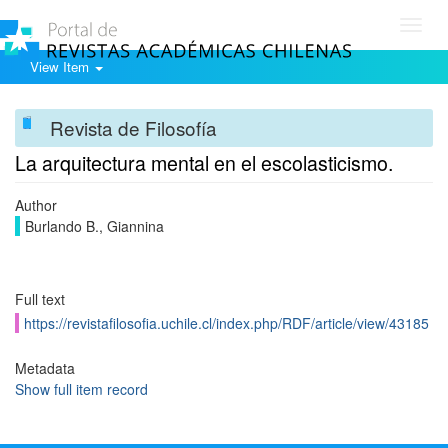
Toggl
navig
View Item
Revista de Filosofía
La arquitectura mental en el escolasticismo.
Author
Burlando B., Giannina
Full text
https://revistafilosofia.uchile.cl/index.php/RDF/article/view/43185
Metadata
Show full item record