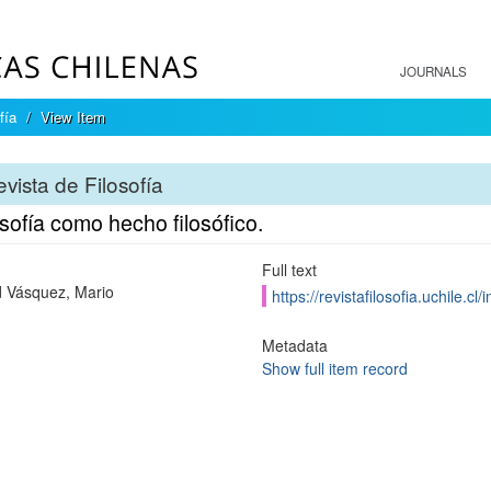
JOURNALS
fía
View Item
vista de Filosofía
osofía como hecho filosófico.
Full text
 Vásquez, Mario
https://revistafilosofia.uchile.c
Metadata
Show full item record