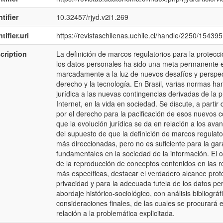
tifier
10.32457/rjyd.v2i1.269
tifier.uri
https://revistaschilenas.uchile.cl/handle/2250/154395
cription
La definición de marcos regulatorios para la protecció
los datos personales ha sido una meta permanente en
marcadamente a la luz de nuevos desafíos y perspect
derecho y la tecnología. En Brasil, varias normas ha
jurídica a las nuevas contingencias derivadas de la 
Internet, en la vida en sociedad. Se discute, a partir 
por el derecho para la pacificación de esos nuevos c
que la evolución jurídica se da en relación a los ava
del supuesto de que la definición de marcos regulato
más direccionadas, pero no es suficiente para la gara
fundamentales en la sociedad de la información. El o
de la reproducción de conceptos contenidos en las rec
más específicas, destacar el verdadero alcance prot
privacidad y para la adecuada tutela de los datos per
abordaje histórico-sociológico, con análisis bibliográfi
consideraciones finales, de las cuales se procurará
relación a la problemática explicitada.