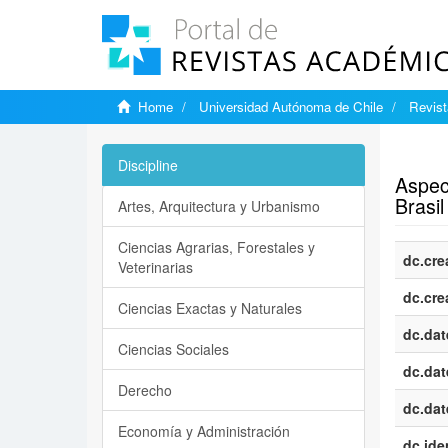
Home
Universidad Autónoma de Chile
Revist
Show si
Discipline
Aspect
Brasil
Artes, Arquitectura y Urbanismo
Ciencias Agrarias, Forestales y
dc.cre
Veterinarias
dc.cre
Ciencias Exactas y Naturales
dc.dat
Ciencias Sociales
dc.dat
Derecho
dc.dat
Economía y Administración
dc.iden