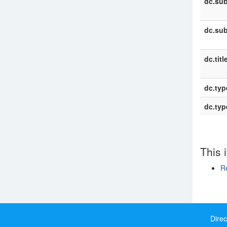
dc.sub
dc.sub
dc.titl
dc.typ
dc.typ
This 
Re
Show si
Direc