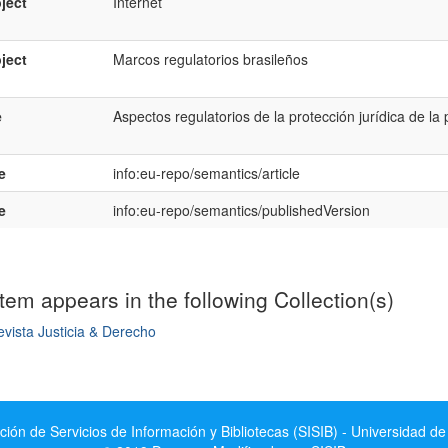
ject
Internet
ject
Marcos regulatorios brasileños
e
Aspectos regulatorios de la protección jurídica de la 
e
info:eu-repo/semantics/article
e
info:eu-repo/semantics/publishedVersion
item appears in the following Collection(s)
vista Justicia & Derecho
mple item record
ción de Servicios de Información y Bibliotecas (SISIB) - Universidad de