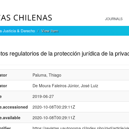
JOURNALS
a Justicia & Derecho
View Item
mple item record
os regulatorios de la protección jurídica de la priv
ator
Paluma, Thiago
ator
De Moura Faleiros Júnior, José Luiz
e
2019-06-27
e.accessioned
2020-10-08T00:29:11Z
e.available
2020-10-08T00:29:11Z
tifier
https://revistas.uautonoma.cl/index.php/rjyd/article/v