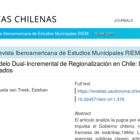
JOURNALS
a Iberoamericana de Estudios Municipales RIEM
View Item
vista Iberoamericana de Estudios Municipales RIEM
delo Dual-Incremental de Regionalización en Chile
ados
Full text
uela van Treek, Esteban
https://revistas.uautonoma.cl/i
10.32457/riem.vi11.376
Abstract
El artículo analiza la pugna por
impulsa el Gobierno chileno, 
francesa de los&nbsp;1980s: L
agencias públicas claves) ar