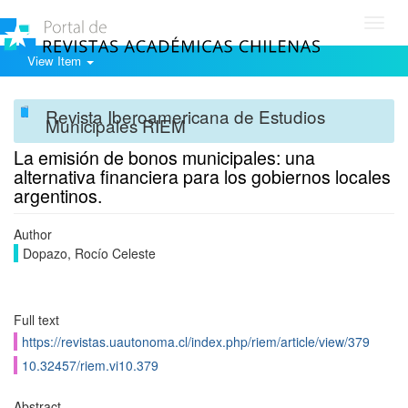
Toggl
navig
View Item
Revista Iberoamericana de Estudios
Municipales RIEM
La emisión de bonos municipales: una
alternativa financiera para los gobiernos locales
argentinos.
Author
Dopazo, Rocío Celeste
Full text
https://revistas.uautonoma.cl/index.php/riem/article/view/379
10.32457/riem.vi10.379
Abstract