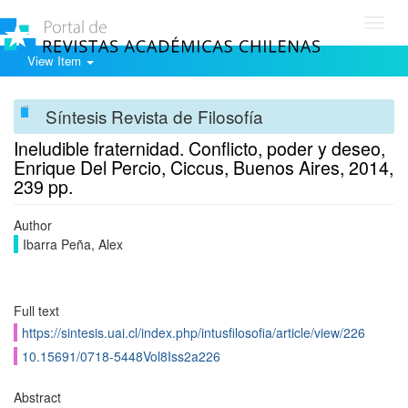
Toggl
navig
View Item
Síntesis Revista de Filosofía
Ineludible fraternidad. Conflicto, poder y deseo,
Enrique Del Percio, Ciccus, Buenos Aires, 2014,
239 pp.
Author
Ibarra Peña, Alex
Full text
https://sintesis.uai.cl/index.php/intusfilosofia/article/view/226
10.15691/0718-5448Vol8Iss2a226
Abstract