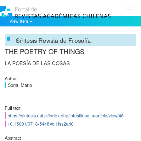
Toggl
navig
View Item
Síntesis Revista de Filosofía
THE POETRY OF THINGS
LA POESÍA DE LAS COSAS
Author
Soria, Mario
Full text
https://sintesis.uai.cl/index.php/intusfilosofia/article/view/46
10.15691/0718-5448Vol1Iss2a46
Abstract