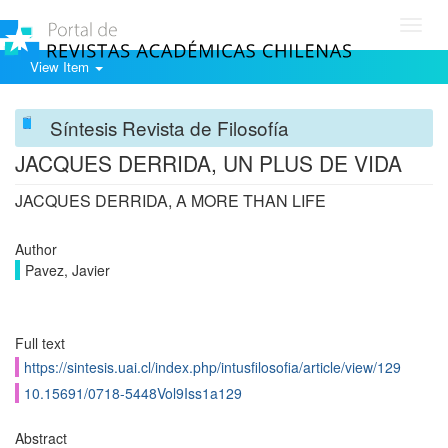
Toggl
navig
View Item
Síntesis Revista de Filosofía
JACQUES DERRIDA, UN PLUS DE VIDA
JACQUES DERRIDA, A MORE THAN LIFE
Author
Pavez, Javier
Full text
https://sintesis.uai.cl/index.php/intusfilosofia/article/view/129
10.15691/0718-5448Vol9Iss1a129
Abstract