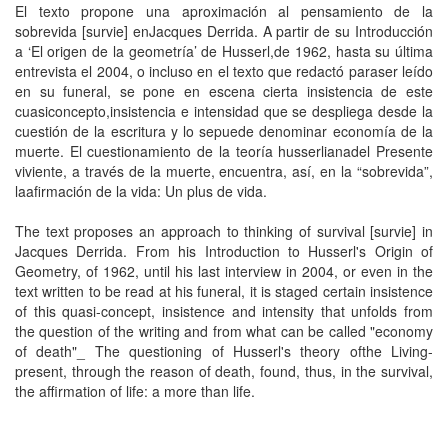
El texto propone una aproximación al pensamiento de la
sobrevida [survie] enJacques Derrida. A partir de su Introducción
a ‘El origen de la geometría’ de Husserl,de 1962, hasta su última
entrevista el 2004, o incluso en el texto que redactó paraser leído
en su funeral, se pone en escena cierta insistencia de este
cuasiconcepto,insistencia e intensidad que se despliega desde la
cuestión de la escritura y lo sepuede denominar economía de la
muerte. El cuestionamiento de la teoría husserlianadel Presente
viviente, a través de la muerte, encuentra, así, en la “sobrevida”,
laafirmación de la vida: Un plus de vida.
The text proposes an approach to thinking of survival [survie] in
Jacques Derrida. From his Introduction to Husserl's Origin of
Geometry, of 1962, until his last interview in 2004, or even in the
text written to be read at his funeral, it is staged certain insistence
of this quasi-concept, insistence and intensity that unfolds from
the question of the writing and from what can be called "economy
of death"_ The questioning of Husserl's theory ofthe Living-
present, through the reason of death, found, thus, in the survival,
the affirmation of life: a more than life.