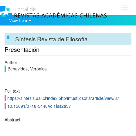
Toggl
navig
View Item
Síntesis Revista de Filosofía
Presentación
Author
Benavides, Verónica
Full text
https://sintesis.uai.cl/index.php/intusfilosofia/article/view/37
10.15691/0718-5448Vol1Iss2a37
Abstract