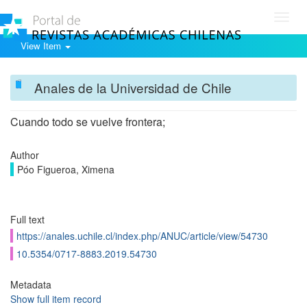
Toggl
navig
View Item
Anales de la Universidad de Chile
Cuando todo se vuelve frontera;
Author
Póo Figueroa, Ximena
Full text
https://anales.uchile.cl/index.php/ANUC/article/view/54730
10.5354/0717-8883.2019.54730
Metadata
Show full item record