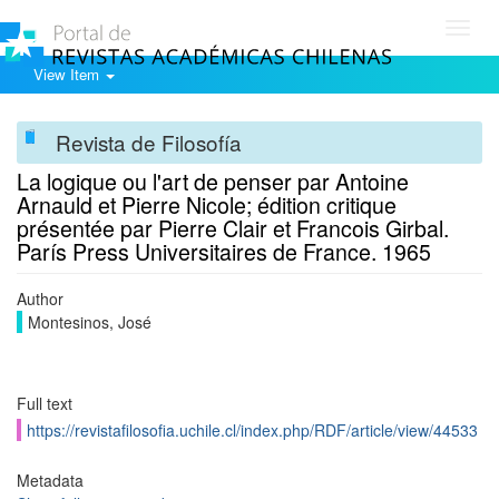
Toggl
navig
View Item
Revista de Filosofía
La logique ou l'art de penser par Antoine
Arnauld et Pierre Nicole; édition critique
présentée par Pierre Clair et Francois Girbal.
París Press Universitaires de France. 1965
Author
Montesinos, José
Full text
https://revistafilosofia.uchile.cl/index.php/RDF/article/view/44533
Metadata