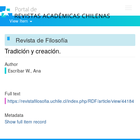
Toggl
navig
View Item
Revista de Filosofía
Tradición y creación.
Author
Escríbar W., Ana
Full text
https://revistafilosofia.uchile.cl/index.php/RDF/article/view/44184
Metadata
Show full item record