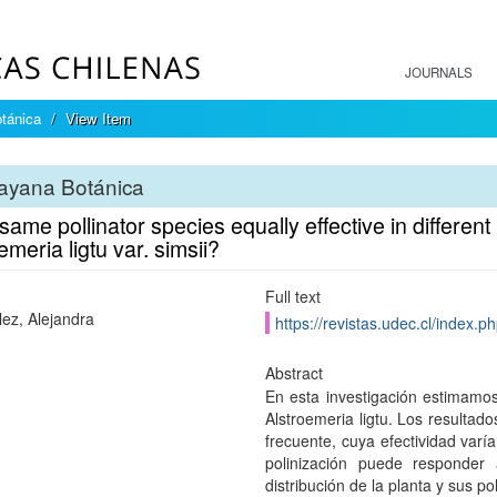
JOURNALS
tánica
View Item
ayana Botánica
 same pollinator species equally effective in different
emeria ligtu var. simsii?
Full text
ez, Alejandra
https://revistas.udec.cl/index.
Abstract
En esta investigación estimamos 
Alstroemeria ligtu. Los resultad
frecuente, cuya efectividad varí
polinización puede responder
distribución de la planta y sus po