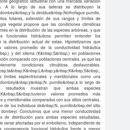
nte geográfico latitudinal con una marcada variación
as. A lo largo de sus laderas se distribuyen la
dombeyi&nbsp;y la decidua&nbsp;Nothofagus pumilio,
itos foliares, extensión de sus rangos y límites de
ología vegetal propone que las condiciones climáticas
ntes en la distribución de las especies arbóreas, y que
s funcionales hidráulicos permiten entender los
la distribución actual de estas. Hipotetizamos que
 valores promedio de la conductividad hidráulica
bsp;) y del xilema (K&nbsp;S&nbsp;) en poblaciones
bución comparado con poblaciones centrales, ya que las
temente condiciones climáticas desfavorables.
bsp;la&nbsp;K&nbsp;L&nbsp;y&nbsp;K&nbsp;S&nbsp;,
s límites septentrionales y meridionales como una
 dombeyi&nbsp;y&nbsp;N. pumilio&nbsp;a lo largo de
 resultados muestran que ambas especies
p;K&nbsp;S&nbsp;tuvieron valores promedios más
les y meridionales comparados con sus sitios centrales.
 de los individuos de&nbsp;N. pumilio&nbsp;del sitio
. dombeyi. Concluimos que una menor conductividad
tes de distribución para ambas especies estudiadas,
de verse afectadas por el embolismo, independiente de
a convergencia funcional hidráulica frente a menor