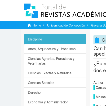
Home
Universidad de Concepción
Gayana Bo
G
Discipline
Can h
Artes, Arquitectura y Urbanismo
speci
Ciencias Agrarias, Forestales y
¿Pued
Veterinarias
dos e
Ciencias Exactas y Naturales
Author
Ciencias Sociales
Carras
Derecho
Molina
Economía y Administración