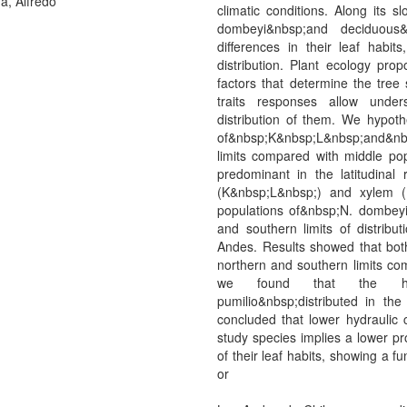
a, Alfredo
climatic conditions. Along its 
dombeyi&nbsp;and deciduous&
differences in their leaf habits
distribution. Plant ecology prop
factors that determine the tree 
traits responses allow unde
distribution of them. We hypot
of&nbsp;K&nbsp;L&nbsp;and&nbsp
limits compared with middle pop
predominant in the latitudinal 
(K&nbsp;L&nbsp;) and xylem (K&
populations of&nbsp;N. dombeyi
and southern limits of distribu
Andes. Results showed that bot
northern and southern limits com
we found that the hydr
pumilio&nbsp;distributed in t
concluded that lower hydraulic co
study species implies a lower pr
of their leaf habits, showing a f
or