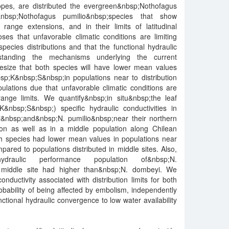
slopes, are distributed the evergreen&nbsp;Nothofagus
nbsp;Nothofagus pumilio&nbsp;species that show
, range extensions, and in their limits of latitudinal
oses that unfavorable climatic conditions are limiting
species distributions and that the functional hydraulic
rstanding the mechanisms underlying the current
hesize that both species will have lower mean values
;K&nbsp;S&nbsp;in populations near to distribution
ulations due that unfavorable climatic conditions are
range limits. We quantify&nbsp;in situ&nbsp;the leaf
nbsp;S&nbsp;) specific hydraulic conductivities in
&nbsp;and&nbsp;N. pumilio&nbsp;near their northern
tion as well as in a middle population along Chilean
h species had lower mean values in populations near
pared to populations distributed in middle sites. Also,
aulic performance population of&nbsp;N.
he middle site had higher than&nbsp;N. dombeyi. We
nductivity associated with distribution limits for both
obability of being affected by embolism, independently
unctional hydraulic convergence to low water availability