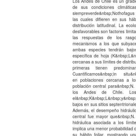
Los Andes de Chile es un gradie
de sus condiciones climátic
siempreverde&nbsp;Nothofagus 
las cuales difieren en sus háb
distribución latitudinal. La ec
desfavorables son factores limita
las respuestas de los rasgo
mecanismos a los que subyace 
ambas especies tendrán bajos
específica de hoja (K&nbsp;L&n
cercanas a sus límites de distri
primeras tienen predominan
Cuantificamos&nbsp;in situ&n
en poblaciones cercanas a lo
población central para&nbsp;N.
los Andes de Chile. Los
el&nbsp;K&nbsp;L&nbsp;y&nbs
bajos en sus sitios septentriona
Además, el desempeño hidráulico
central fue mayor que&nbsp;N
hidráulica asociada a los lími
implica una menor probabilidad 
su hábito foliar, mostrando un