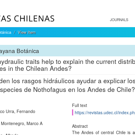
JOURNALS
tánica
View Item
ayana Botánica
ydraulic traits help to explain the current distri
es in the Chilean Andes?
en los rasgos hidráulicos ayudar a explicar los 
species de Nothofagus en los Andes de Chile?
Full text
co Urra, Fernando
https://revistas.udec.cl/index.
 Montenegro, Marco A
Abstract
The Andes of central Chile is a