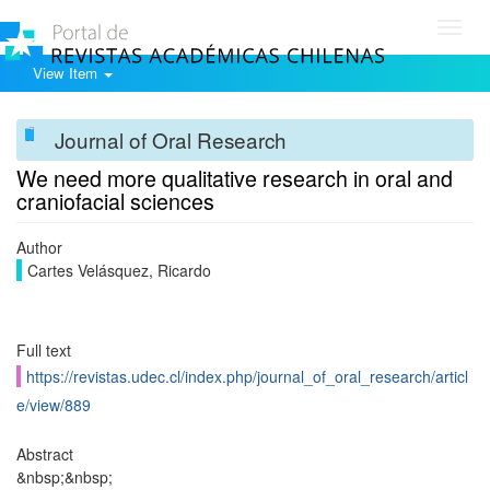
Toggl
navig
View Item
Journal of Oral Research
We need more qualitative research in oral and
craniofacial sciences
Author
Cartes Velásquez, Ricardo
Full text
https://revistas.udec.cl/index.php/journal_of_oral_research/articl
e/view/889
Abstract
&nbsp;&nbsp;