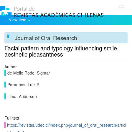
Toggl
navig
View Item
Journal of Oral Research
Facial pattern and typology influencing smile
aesthetic pleasantness
Author
de Mello Rode, Sigmar
Paranhos, Luiz R
Lima, Anderson
Full text
https://revistas.udec.cl/index.php/journal_of_oral_research/articl