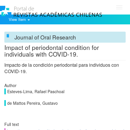
Toggl
navig
View Item
Journal of Oral Research
Impact of periodontal condition for
individuals with COVID-19.
Impacto de la condición periodontal para individuos con
COVID-19.
Author
Esteves-Lima, Rafael Paschoal
de Mattos Pereira, Gustavo
Full text