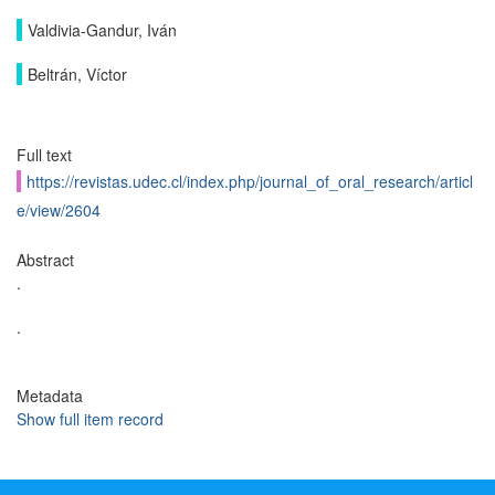
Valdivia-Gandur, Iván
Beltrán, Víctor
Full text
https://revistas.udec.cl/index.php/journal_of_oral_research/articl
e/view/2604
Abstract
.
.
Metadata
Show full item record