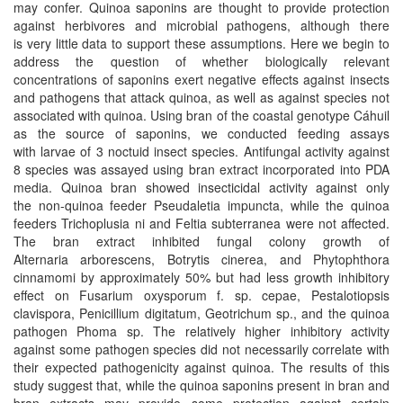
may confer. Quinoa saponins are thought to provide protection
against herbivores and microbial pathogens, although there
is very little data to support these assumptions. Here we begin to
address the question of whether biologically relevant
concentrations of saponins exert negative effects against insects
and pathogens that attack quinoa, as well as against species not
associated with quinoa. Using bran of the coastal genotype Cáhuil
as the source of saponins, we conducted feeding assays
with larvae of 3 noctuid insect species. Antifungal activity against
8 species was assayed using bran extract incorporated into PDA
media. Quinoa bran showed insecticidal activity against only
the non-quinoa feeder Pseudaletia impuncta, while the quinoa
feeders Trichoplusia ni and Feltia subterranea were not affected.
The bran extract inhibited fungal colony growth of
Alternaria arborescens, Botrytis cinerea, and Phytophthora
cinnamomi by approximately 50% but had less growth inhibitory
effect on Fusarium oxysporum f. sp. cepae, Pestalotiopsis
clavispora, Penicillium digitatum, Geotrichum sp., and the quinoa
pathogen Phoma sp. The relatively higher inhibitory activity
against some pathogen species did not necessarily correlate with
their expected pathogenicity against quinoa. The results of this
study suggest that, while the quinoa saponins present in bran and