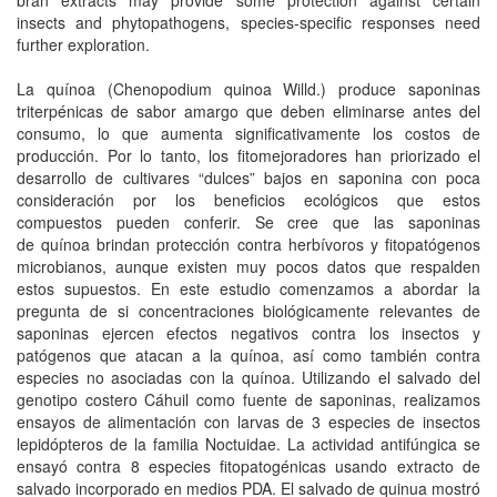
bran extracts may provide some protection against certain
insects and phytopathogens, species-specific responses need
further exploration.
La quínoa (Chenopodium quinoa Willd.) produce saponinas
triterpénicas de sabor amargo que deben eliminarse antes del
consumo, lo que aumenta significativamente los costos de
producción. Por lo tanto, los fitomejoradores han priorizado el
desarrollo de cultivares “dulces” bajos en saponina con poca
consideración por los beneficios ecológicos que estos
compuestos pueden conferir. Se cree que las saponinas
de quínoa brindan protección contra herbívoros y fitopatógenos
microbianos, aunque existen muy pocos datos que respalden
estos supuestos. En este estudio comenzamos a abordar la
pregunta de si concentraciones biológicamente relevantes de
saponinas ejercen efectos negativos contra los insectos y
patógenos que atacan a la quínoa, así como también contra
especies no asociadas con la quínoa. Utilizando el salvado del
genotipo costero Cáhuil como fuente de saponinas, realizamos
ensayos de alimentación con larvas de 3 especies de insectos
lepidópteros de la familia Noctuidae. La actividad antifúngica se
ensayó contra 8 especies fitopatogénicas usando extracto de
salvado incorporado en medios PDA. El salvado de quinua mostró