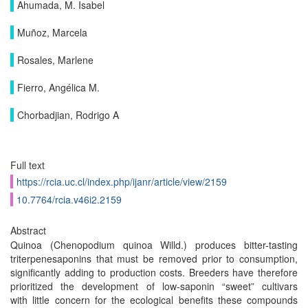
Ahumada, M. Isabel
Muñoz, Marcela
Rosales, Marlene
Fierro, Angélica M.
Chorbadjian, Rodrigo A
Full text
https://rcia.uc.cl/index.php/ijanr/article/view/2159
10.7764/rcia.v46i2.2159
Abstract
Quinoa (Chenopodium quinoa Willd.) produces bitter-tasting
triterpenesaponins that must be removed prior to consumption,
significantly adding to production costs. Breeders have therefore
prioritized the development of low-saponin “sweet” cultivars
with little concern for the ecological benefits these compounds