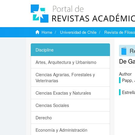
Home
Universidad de Chile
Revista de Filoso
Re
Discipline
De Gal
Artes, Arquitectura y Urbanismo
Author
Ciencias Agrarias, Forestales y
Papp, 
Veterinarias
Estrell
Ciencias Exactas y Naturales
Ciencias Sociales
Derecho
Economía y Administración