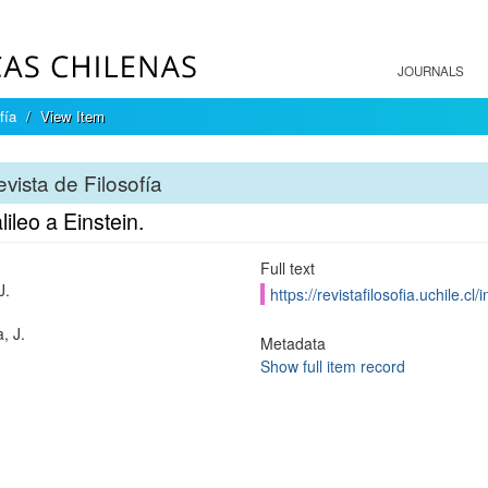
JOURNALS
fía
View Item
vista de Filosofía
ileo a Einstein.
Full text
J.
https://revistafilosofia.uchile.c
a, J.
Metadata
Show full item record