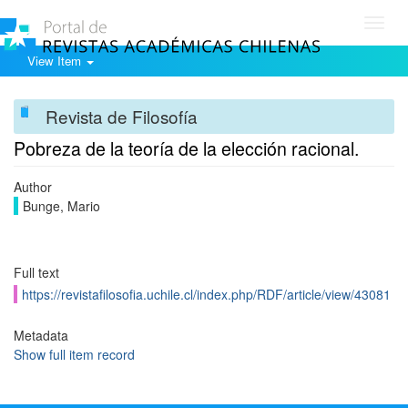
Toggl
navig
View Item
Revista de Filosofía
Pobreza de la teoría de la elección racional.
Author
Bunge, Mario
Full text
https://revistafilosofia.uchile.cl/index.php/RDF/article/view/43081
Metadata
Show full item record