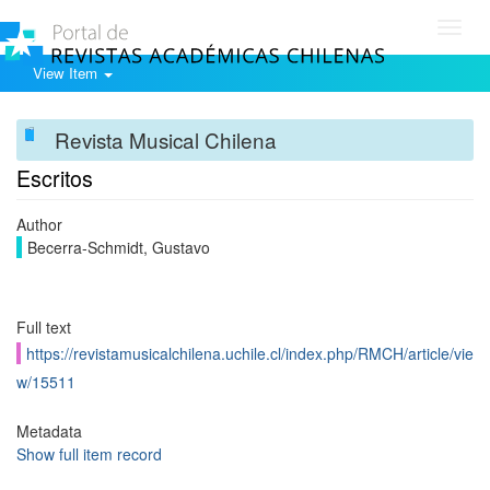
Toggl
navig
View Item
Revista Musical Chilena
Escritos
Author
Becerra-Schmidt, Gustavo
Full text
https://revistamusicalchilena.uchile.cl/index.php/RMCH/article/vie
w/15511
Metadata
Show full item record