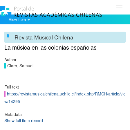
Toggl
navig
View Item
Revista Musical Chilena
La música en las colonias españolas
Author
Claro, Samuel
Full text
https://revistamusicalchilena.uchile.cl/index.php/RMCH/article/vie
w/14295
Metadata
Show full item record