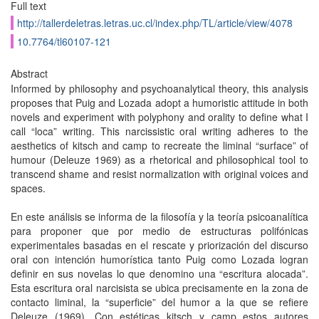
Full text
http://tallerdeletras.letras.uc.cl/index.php/TL/article/view/4078
10.7764/tl60107-121
Abstract
Informed by philosophy and psychoanalytical theory, this analysis
proposes that Puig and Lozada adopt a humoristic attitude in both
novels and experiment with polyphony and orality to define what I
call “loca” writing. This narcissistic oral writing adheres to the
aesthetics of kitsch and camp to recreate the liminal “surface” of
humour (Deleuze 1969) as a rhetorical and philosophical tool to
transcend shame and resist normalization with original voices and
spaces.
En este análisis se informa de la filosofía y la teoría psicoanalítica
para proponer que por medio de estructuras polifónicas
experimentales basadas en el rescate y priorización del discurso
oral con intención humorística tanto Puig como Lozada logran
definir en sus novelas lo que denomino una “escritura alocada”.
Esta escritura oral narcisista se ubica precisamente en la zona de
contacto liminal, la “superficie” del humor a la que se refiere
Deleuze (1969). Con estéticas kitsch y camp estos autores