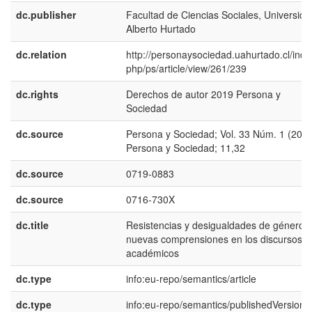
dc.publisher
Facultad de Ciencias Sociales, Universida
Alberto Hurtado
dc.relation
http://personaysociedad.uahurtado.cl/inde
php/ps/article/view/261/239
dc.rights
Derechos de autor 2019 Persona y
Sociedad
dc.source
Persona y Sociedad; Vol. 33 Núm. 1 (2019
Persona y Sociedad; 11,32
dc.source
0719-0883
dc.source
0716-730X
dc.title
Resistencias y desigualdades de género:
nuevas comprensiones en los discursos
académicos
dc.type
info:eu-repo/semantics/article
dc.type
info:eu-repo/semantics/publishedVersion