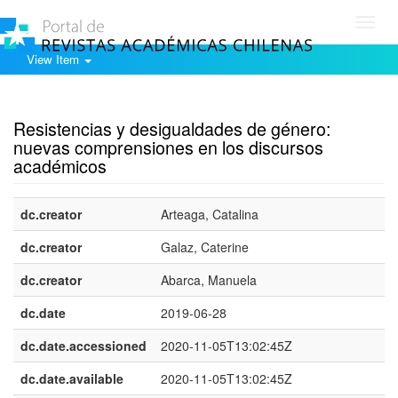
Toggl
navig
View Item
Show simple item record
Resistencias y desigualdades de género:
nuevas comprensiones en los discursos
académicos
dc.creator
Arteaga, Catalina
dc.creator
Galaz, Caterine
dc.creator
Abarca, Manuela
dc.date
2019-06-28
dc.date.accessioned
2020-11-05T13:02:45Z
dc.date.available
2020-11-05T13:02:45Z