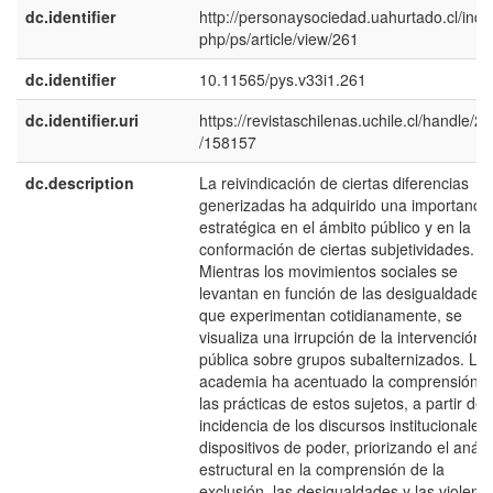
dc.identifier
http://personaysociedad.uahurtado.cl/inde
php/ps/article/view/261
dc.identifier
10.11565/pys.v33i1.261
dc.identifier.uri
https://revistaschilenas.uchile.cl/handle/2
/158157
dc.description
La reivindicación de ciertas diferencias
generizadas ha adquirido una importancia
estratégica en el ámbito público y en la
conformación de ciertas subjetividades.
Mientras los movimientos sociales se
levantan en función de las desigualdades
que experimentan cotidianamente, se
visualiza una irrupción de la intervención
pública sobre grupos subalternizados. La
academia ha acentuado la comprensión d
las prácticas de estos sujetos, a partir de 
incidencia de los discursos institucionales 
dispositivos de poder, priorizando el anális
estructural en la comprensión de la
exclusión, las desigualdades y las violenc