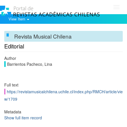
Toggl
navig
View Item
Revista Musical Chilena
Editorial
Author
Barrientos Pacheco, Lina
Full text
https://revistamusicalchilena.uchile.cl/index.php/RMCH/article/vie
w/1709
Metadata
Show full item record