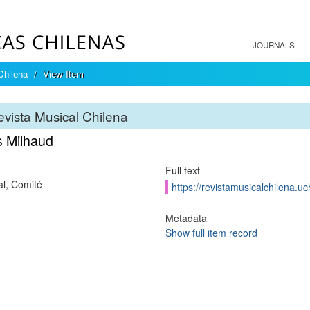
JOURNALS
Chilena
View Item
vista Musical Chilena
s Milhaud
Full text
al, Comité
https://revistamusicalchilena.u
Metadata
Show full item record