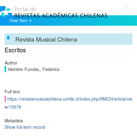
Toggl
navig
View Item
Revista Musical Chilena
Escritos
Author
Heinlein Funcke,, Federico
Full text
https://revistamusicalchilena.uchile.cl/index.php/RMCH/article/vie
w/15578
Metadata
Show full item record