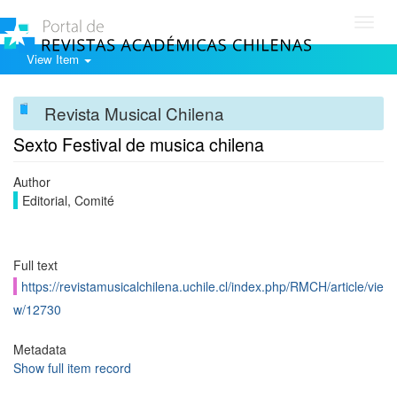
Toggl
navig
View Item
Revista Musical Chilena
Sexto Festival de musica chilena
Author
Editorial, Comité
Full text
https://revistamusicalchilena.uchile.cl/index.php/RMCH/article/vie
w/12730
Metadata
Show full item record