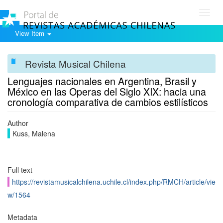
Toggl
navig
View Item
Revista Musical Chilena
Lenguajes nacionales en Argentina, Brasil y
México en las Operas del Siglo XIX: hacia una
cronología comparativa de cambios estilísticos
Author
Kuss, Malena
Full text
https://revistamusicalchilena.uchile.cl/index.php/RMCH/article/vie
w/1564
Metadata