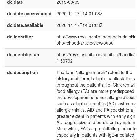
dc.date
2013-08-09
dc.date.accessioned
2020-11-17T14:01:03Z
dc.date.available
2020-11-17T14:01:03Z
dc.identifier
http://www.revistachilenadepediatria.cl/ind
php/rchped/article/view/3036
dc.identifier.uri
https://revistaschilenas.uchile.cl/handle/2
/159792
dc.description
The term "allergic march" refers to the
history of different atopic manifestations
throughout the patient's life. Children with
food allergy (FA) are more predisposed to
the development of other allergic disease
such as atopic dermatitis (AD), asthma an
allergic rhinitis. AlD and FA coexist to a
greater extent in patients with early signs 
AD, aggressive and persistent symptoms.
Meanwhile, FA is a precipitating factor to 
especially in patients with IgE-mediated F