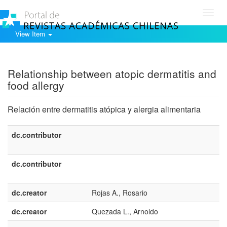
Toggl
navig
View Item
Show simple item record
Relationship between atopic dermatitis and
food allergy
Relación entre dermatitis atópica y alergia alimentaria
dc.contributor
dc.contributor
dc.creator
Rojas A., Rosario
dc.creator
Quezada L., Arnoldo