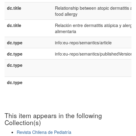
dc.title
Relationship between atopic dermatitis an
food allergy
dc.title
Relación entre dermatitis atópica y alergia
alimentaria
dc.type
info:eu-repo/semantics/article
dc.type
info:eu-repo/semantics/publishedVersion
dc.type
dc.type
This item appears in the following
Collection(s)
Revista Chilena de Pediatría