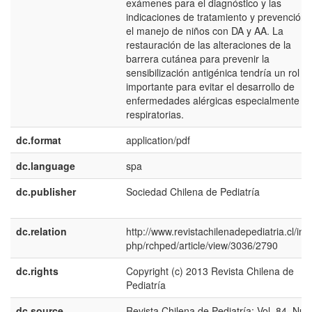
exámenes para el diagnóstico y las
indicaciones de tratamiento y prevención 
el manejo de niños con DA y AA. La
restauración de las alteraciones de la
barrera cutánea para prevenir la
sensibilización antigénica tendría un rol
importante para evitar el desarrollo de
enfermedades alérgicas especialmente
respiratorias.
dc.format
application/pdf
dc.language
spa
dc.publisher
Sociedad Chilena de Pediatría
dc.relation
http://www.revistachilenadepediatria.cl/ind
php/rchped/article/view/3036/2790
dc.rights
Copyright (c) 2013 Revista Chilena de
Pediatría
dc.source
Revista Chilena de Pediatría; Vol. 84, Núm