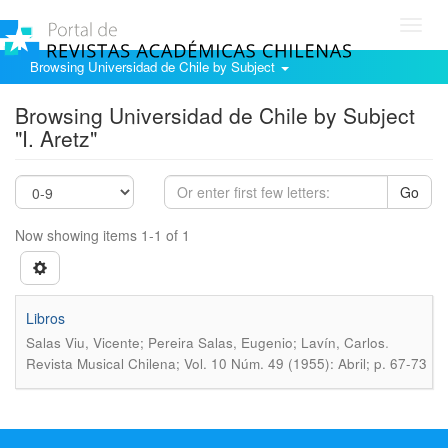
Toggl
navig
Browsing Universidad de Chile by Subject
Browsing Universidad de Chile by Subject
"I. Aretz"
Go
Now showing items 1-1 of 1
Libros
.
Salas Viu, Vicente; Pereira Salas, Eugenio; Lavín, Carlos
Revista Musical Chilena; Vol. 10 Núm. 49 (1955): Abril; p. 67-73