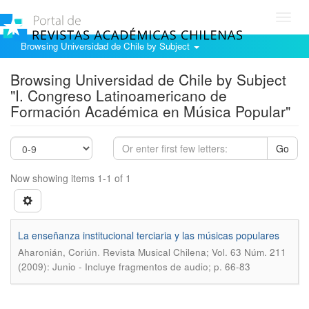
Toggl
navig
Browsing Universidad de Chile by Subject
Browsing Universidad de Chile by Subject
"I. Congreso Latinoamericano de
Formación Académica en Música Popular"
Go
Now showing items 1-1 of 1
La enseñanza institucional terciaria y las músicas populares
.
Aharonián, Coriún
Revista Musical Chilena; Vol. 63 Núm. 211
(2009): Junio - Incluye fragmentos de audio; p. 66-83