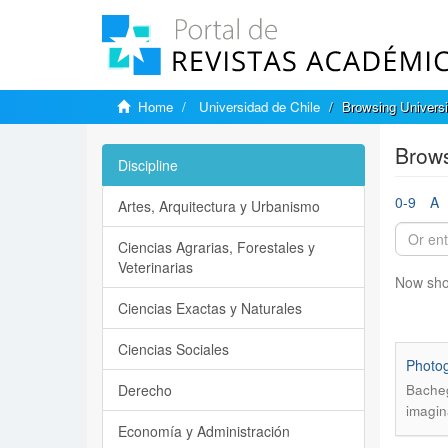
Home
Universidad de Chile
Browsing Universi
Brows
Discipline
0-9
A
Artes, Arquitectura y Urbanismo
Ciencias Agrarias, Forestales y
Veterinarias
Now sho
Ciencias Exactas y Naturales
Ciencias Sociales
Photog
Derecho
Bacheg
imagin
Economía y Administración