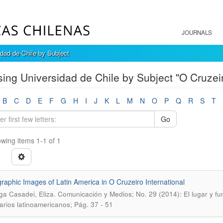
JOURNALS
dad de Chile by Subject
ing Universidad de Chile by Subject "O Cruzeir
B
C
D
E
F
G
H
I
J
K
L
M
N
O
P
Q
R
S
T
Go
wing items 1-1 of 1
raphic Images of Latin America in O Cruzeiro International
.
a Casadei, Eliza
Comunicación y Medios; No. 29 (2014): El lugar y fun
arios latinoamericanos; Pág. 37 - 51