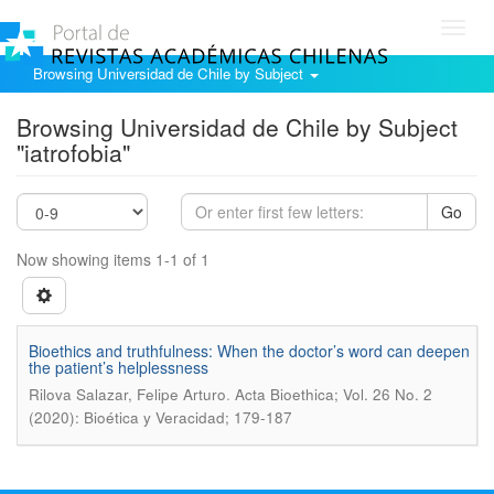
Toggl
navig
Browsing Universidad de Chile by Subject
Browsing Universidad de Chile by Subject
"iatrofobia"
Go
Now showing items 1-1 of 1
Bioethics and truthfulness: When the doctor’s word can deepen
the patient’s helplessness
.
Rilova Salazar, Felipe Arturo
Acta Bioethica; Vol. 26 No. 2
(2020): Bioética y Veracidad; 179-187