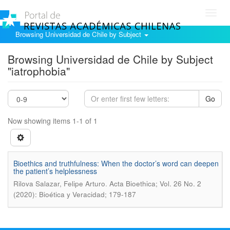
Toggl
navig
Browsing Universidad de Chile by Subject
Browsing Universidad de Chile by Subject
"iatrophobia"
Go
Now showing items 1-1 of 1
Bioethics and truthfulness: When the doctor’s word can deepen
the patient’s helplessness
.
Rilova Salazar, Felipe Arturo
Acta Bioethica; Vol. 26 No. 2
(2020): Bioética y Veracidad; 179-187